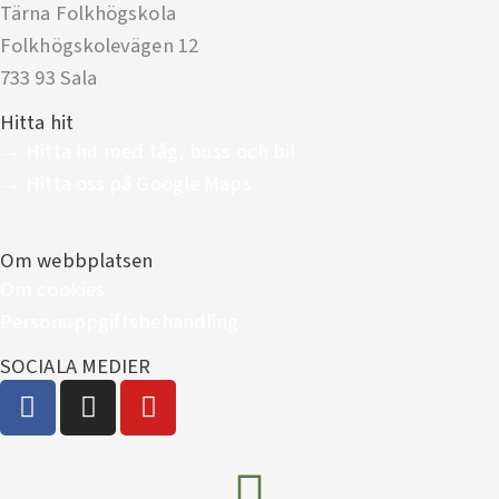
Tärna Folkhögskola
Folkhögskolevägen 12
733 93 Sala
Hitta hit
→ Hitta hit med tåg, buss och bil
→ Hitta oss på Google Maps
Om webbplatsen
Om cookies
Personuppgiftsbehandling
SOCIALA MEDIER
F
I
Y
a
n
o
c
s
u
e
t
t