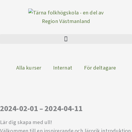
Hoppa
till
innehåll
Alla kurser
Internat
För deltagare
2024-02-01 – 2024-04-11
Lär dig skapa med ull!
Välkommen till en inspirerande och lärorik introduktion