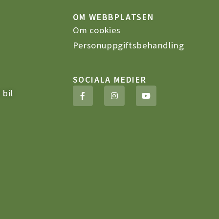
OM WEBBPLATSEN
Om cookies
Personuppgiftsbehandling
SOCIALA MEDIER
F
I
Y
 bil
a
n
o
c
s
u
e
t
t
b
a
u
o
g
b
o
r
e
k
a
-
m
f