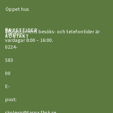
Öppet hus
TA
ÖPPETTIDER
Expeditionens besöks- och telefontider är
Telefon:
KONTAKT
vardagar 8:00 – 16:00.
0224-
583
00
E-
post:
skolexp@tarna.fhsk.se