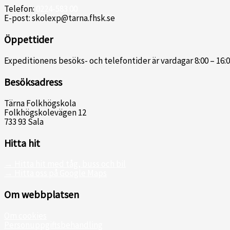
Telefon:
0224-583 00
E-post: skolexp@tarna.fhsk.se
Öppettider
Expeditionens besöks- och telefontider är vardagar 8:00 – 16:0
Besöksadress
Tärna Folkhögskola
Folkhögskolevägen 12
733 93 Sala
Hitta hit
→ Hitta hit med tåg, buss och bil
→ Hitta oss på Google Maps
Om webbplatsen
Om cookies
Personuppgiftsbehandling