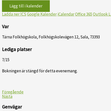
Lägg till i kalender
Ladda ner ICS
Google Kalender
iCalendar
Office 365
Outlook L
Var
Tärna Folkhögskola, Folkhögskolevägen 12, Sala, 73393
Lediga platser
7/15
Bokningen är stängd för detta evenemang.
Föregående
Nästa
Genvägar