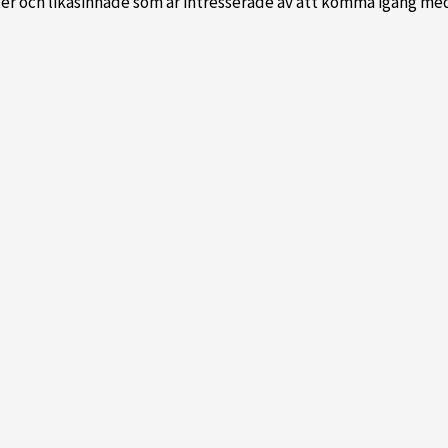
eter och likasinnade som är intresserade av att komma igång me