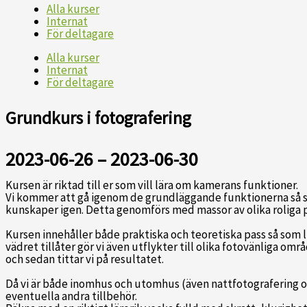
Alla kurser
Internat
För deltagare
Alla kurser
Internat
För deltagare
Grundkurs i fotografering
2023-06-26 – 2023-06-30
Kursen är riktad till er som vill lära om kamerans funktioner.
Vi kommer att gå igenom de grundläggande funktionerna så so
kunskaper igen. Detta genomförs med massor av olika roliga p
Kursen innehåller både praktiska och teoretiska pass så som l
vädret tillåter gör vi även utflykter till olika fotovänliga om
och sedan tittar vi på resultatet.
Då vi är både inomhus och utomhus (även nattfotografering om
eventuella andra tillbehör.