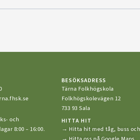
BESÖKSADRESS
0
Tärna Folkhögskola
rna.fhsk.se
Folkhögskolevägen 12
733 93 Sala
ks- och
HITTA HIT
agar 8:00 – 16:00.
→ Hitta hit med tåg, buss och
→ Hitta oss på Google Maps