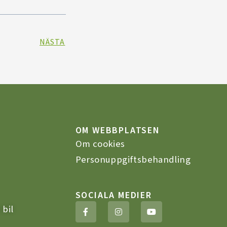
NÄSTA
OM WEBBPLATSEN
Om cookies
Personuppgiftsbehandling
SOCIALA MEDIER
F
I
Y
 bil
a
n
o
c
s
u