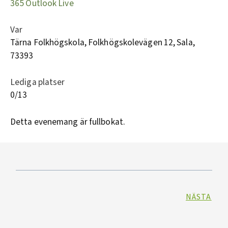
365
Outlook Live
Var
Tärna Folkhögskola, Folkhögskolevägen 12, Sala,
73393
Lediga platser
0/13
Detta evenemang är fullbokat.
NÄSTA