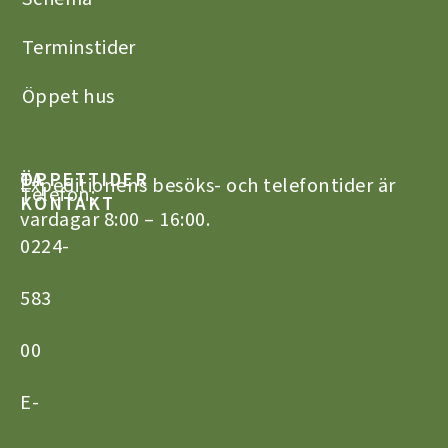
Terminstider
Öppet hus
TA
ÖPPETTIDER
Expeditionens besöks- och telefontider är
Telefon:
KONTAKT
vardagar 8:00 – 16:00.
0224-
583
00
E-