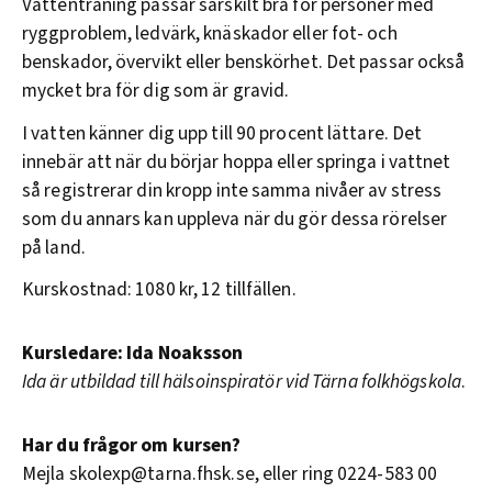
Vattenträning passar särskilt bra för personer med
ryggproblem, ledvärk, knäskador eller fot- och
benskador, övervikt eller benskörhet. Det passar också
mycket bra för dig som är gravid.
I vatten känner dig upp till 90 procent lättare. Det
innebär att när du börjar hoppa eller springa i vattnet
så registrerar din kropp inte samma nivåer av stress
som du annars kan uppleva när du gör dessa rörelser
på land.
Kurskostnad: 1080 kr, 12 tillfällen.
Kursledare: Ida Noaksson
Ida är utbildad till hälsoinspiratör vid Tärna folkhögskola
.
Har du frågor om kursen?
Mejla skolexp@tarna.fhsk.se, eller ring 0224-583 00