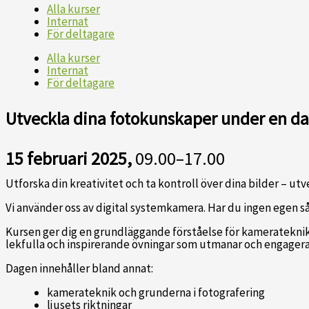
Alla kurser
Internat
För deltagare
Alla kurser
Internat
För deltagare
Utveckla dina fotokunskaper under en d
15 februari 2025,
09.00–17.00
Utforska din kreativitet och ta kontroll över dina bilder – u
Vi använder oss av digital systemkamera. Har du ingen egen så 
Kursen ger dig en grundläggande förståelse för kamerateknik 
lekfulla och inspirerande övningar som utmanar och engagera
Dagen innehåller bland annat:
kamerateknik och grunderna i fotografering
ljusets riktningar