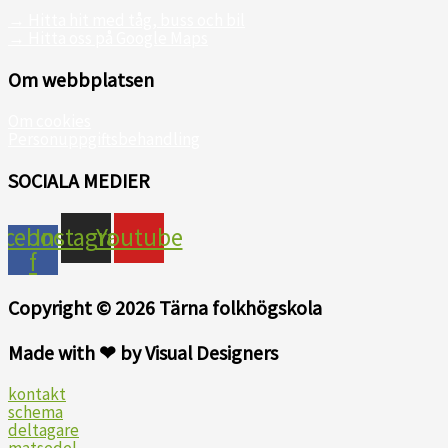
→ Hitta hit med tåg, buss och bil
→ Hitta oss på Google Maps
Om webbplatsen
Om cookies
Personuppgiftsbehandling
SOCIALA MEDIER
acebook-
Instagram
Youtube
f
Copyright © 2026 Tärna folkhögskola
Made with ❤ by Visual Designers
kontakt
schema
deltagare