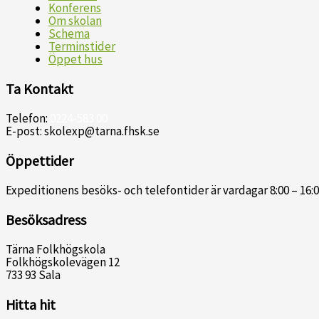
Konferens
Om skolan
Schema
Terminstider
Öppet hus
Ta Kontakt
Telefon:
0224-583 00
E-post: skolexp@tarna.fhsk.se
Öppettider
Expeditionens besöks- och telefontider är vardagar 8:00 – 16:0
Besöksadress
Tärna Folkhögskola
Folkhögskolevägen 12
733 93 Sala
Hitta hit