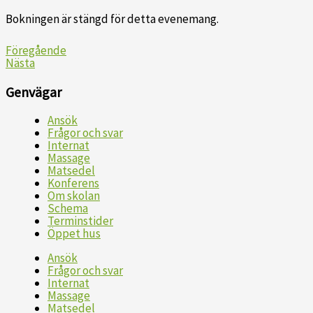
Bokningen är stängd för detta evenemang.
Föregående
Nästa
Genvägar
Ansök
Frågor och svar
Internat
Massage
Matsedel
Konferens
Om skolan
Schema
Terminstider
Öppet hus
Ansök
Frågor och svar
Internat
Massage
Matsedel