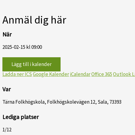
Anmäl dig här
När
2025-02-15 kl 09:00
Lägg till i kalender
Ladda ner ICS
Google Kalender
iCalendar
Office 365
Outlook L
Var
Tärna Folkhögskola, Folkhögskolevägen 12, Sala, 73393
Lediga platser
1/12