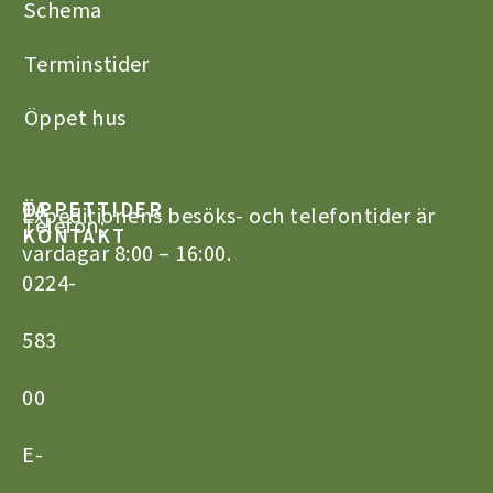
Schema
Terminstider
Öppet hus
TA
ÖPPETTIDER
Expeditionens besöks- och telefontider är
Telefon:
KONTAKT
vardagar 8:00 – 16:00.
0224-
583
00
E-