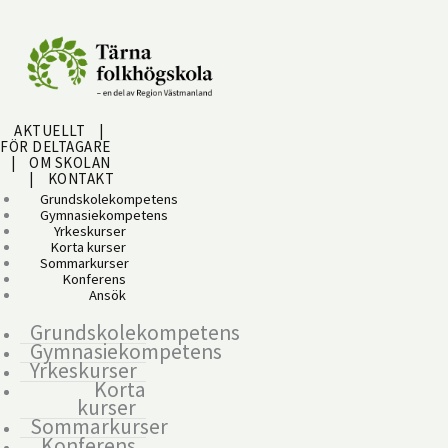
Hoppa
till
innehåll
AKTUELLT
|
FÖR DELTAGARE
|
OM SKOLAN
|
KONTAKT
Grundskolekompetens
Gymnasiekompetens
Yrkeskurser
Korta kurser
Sommarkurser
Konferens
Ansök
Grundskolekompetens
Gymnasiekompetens
Yrkeskurser
Korta
kurser
Sommarkurser
Konferens