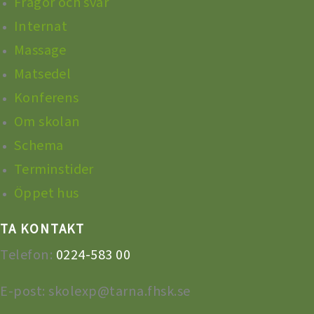
Frågor och svar
Internat
Massage
Matsedel
Konferens
Om skolan
Schema
Terminstider
Öppet hus
TA KONTAKT
Telefon:
0224-583 00
E-post: skolexp@tarna.fhsk.se