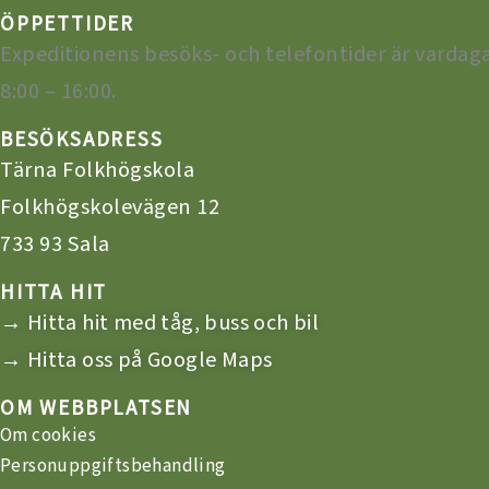
ÖPPETTIDER
Expeditionens besöks- och telefontider är vardag
8:00 – 16:00.
BESÖKSADRESS
Tärna Folkhögskola
Folkhögskolevägen 12
733 93 Sala
HITTA HIT
→ Hitta hit med tåg, buss och bil
→ Hitta oss på Google Maps
OM WEBBPLATSEN
Om cookies
Personuppgiftsbehandling