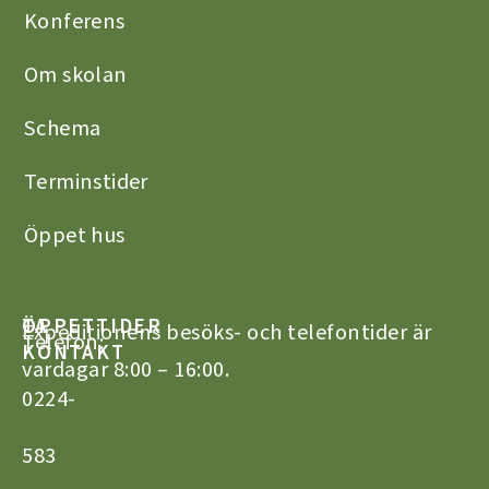
Konferens
Om skolan
Schema
Terminstider
Öppet hus
TA
ÖPPETTIDER
Expeditionens besöks- och telefontider är
Telefon:
KONTAKT
vardagar 8:00 – 16:00.
0224-
583