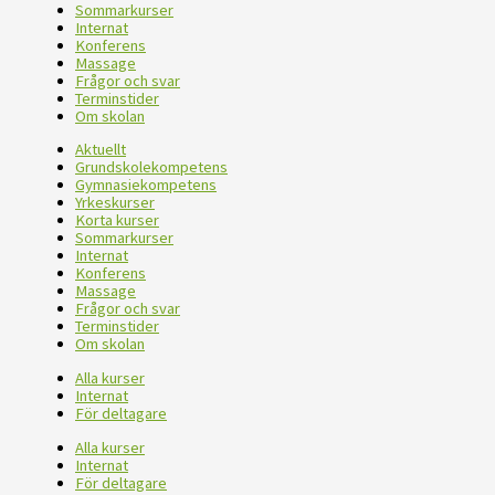
Sommarkurser
Internat
Konferens
Massage
Frågor och svar
Terminstider
Om skolan
Aktuellt
Grundskolekompetens
Gymnasiekompetens
Yrkeskurser
Korta kurser
Sommarkurser
Internat
Konferens
Massage
Frågor och svar
Terminstider
Om skolan
Alla kurser
Internat
För deltagare
Alla kurser
Internat
För deltagare