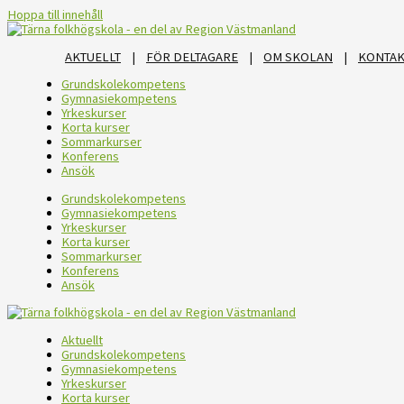
Hoppa till innehåll
AKTUELLT
|
FÖR DELTAGARE
|
OM SKOLAN
|
KONTAK
Grundskolekompetens
Gymnasiekompetens
Yrkeskurser
Korta kurser
Sommarkurser
Konferens
Ansök
Grundskolekompetens
Gymnasiekompetens
Yrkeskurser
Korta kurser
Sommarkurser
Konferens
Ansök
Aktuellt
Grundskolekompetens
Gymnasiekompetens
Yrkeskurser
Korta kurser