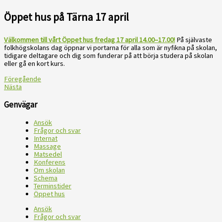
Öppet hus på Tärna 17 april
Välkommen till vårt Öppet hus fredag 17 april 14.00–17.00!
På självaste
folkhögskolans dag öppnar vi portarna för alla som är nyfikna på skolan,
tidigare deltagare och dig som funderar på att börja studera på skolan
eller gå en kort kurs.
Föregående
Nästa
Genvägar
Ansök
Frågor och svar
Internat
Massage
Matsedel
Konferens
Om skolan
Schema
Terminstider
Öppet hus
Ansök
Frågor och svar