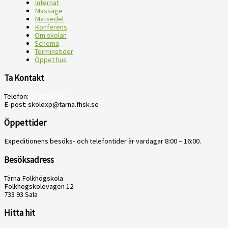
Internat
Massage
Matsedel
Konferens
Om skolan
Schema
Terminstider
Öppet hus
Ta Kontakt
Telefon:
0224-583 00
E-post: skolexp@tarna.fhsk.se
Öppettider
Expeditionens besöks- och telefontider är vardagar 8:00 – 16:00.
Besöksadress
Tärna Folkhögskola
Folkhögskolevägen 12
733 93 Sala
Hitta hit