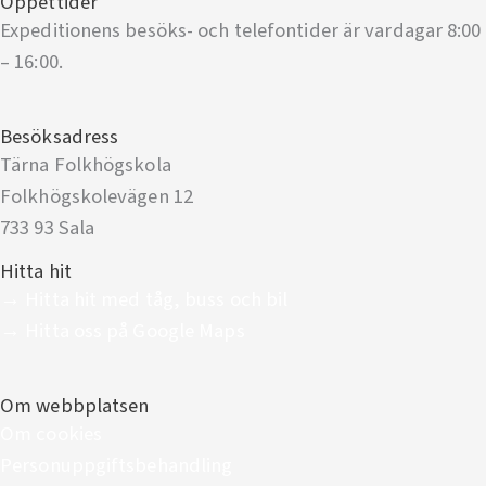
Öppettider
Expeditionens besöks- och telefontider är vardagar 8:00
– 16:00.
Besöksadress
Tärna Folkhögskola
Folkhögskolevägen 12
733 93 Sala
Hitta hit
→ Hitta hit med tåg, buss och bil
→ Hitta oss på Google Maps
Om webbplatsen
Om cookies
Personuppgiftsbehandling