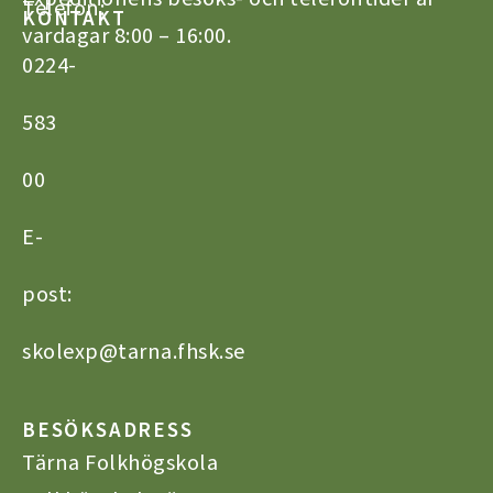
Telefon:
KONTAKT
vardagar 8:00 – 16:00.
0224-
583
00
E-
post:
skolexp@tarna.fhsk.se
BESÖKSADRESS
Tärna Folkhögskola