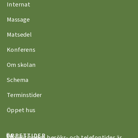
Internat
Massage
Matsedel
Konferens
Om skolan
Schema
Terminstider
Öppet hus
TA
ÖPPETTIDER
Expeditionens besöks- och telefontider är