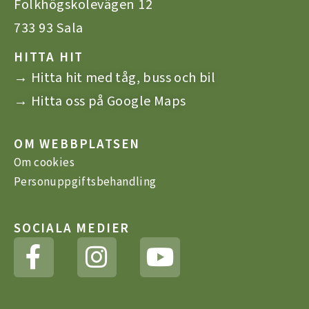
Folkhögskolevägen 12
733 93 Sala
HITTA HIT
→ Hitta hit med tåg, buss och bil
→ Hitta oss på Google Maps
OM WEBBPLATSEN
Om cookies
Personuppgiftsbehandling
SOCIALA MEDIER
F
I
Y
a
n
o
c
s
u