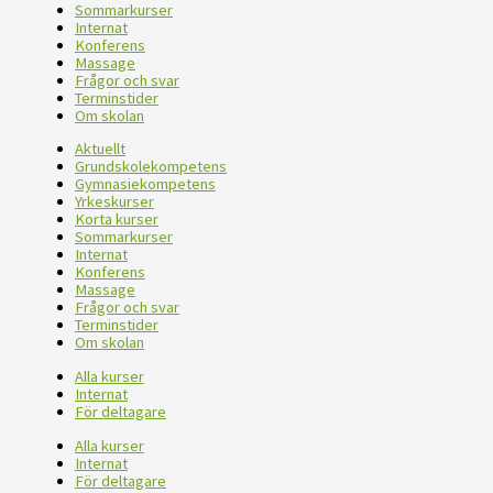
Sommarkurser
Internat
Konferens
Massage
Frågor och svar
Terminstider
Om skolan
Aktuellt
Grundskolekompetens
Gymnasiekompetens
Yrkeskurser
Korta kurser
Sommarkurser
Internat
Konferens
Massage
Frågor och svar
Terminstider
Om skolan
Alla kurser
Internat
För deltagare
Alla kurser
Internat
För deltagare