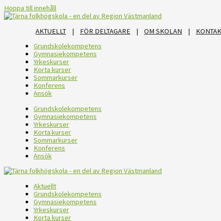
Hoppa till innehåll
AKTUELLT
|
FÖR DELTAGARE
|
OM SKOLAN
|
KONTAK
Grundskolekompetens
Gymnasiekompetens
Yrkeskurser
Korta kurser
Sommarkurser
Konferens
Ansök
Grundskolekompetens
Gymnasiekompetens
Yrkeskurser
Korta kurser
Sommarkurser
Konferens
Ansök
Aktuellt
Grundskolekompetens
Gymnasiekompetens
Yrkeskurser
Korta kurser