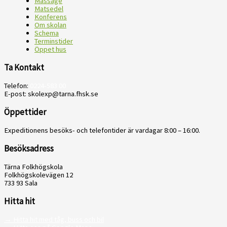
Massage
Matsedel
Konferens
Om skolan
Schema
Terminstider
Öppet hus
Ta Kontakt
Telefon:
0224-583 00
E-post: skolexp@tarna.fhsk.se
Öppettider
Expeditionens besöks- och telefontider är vardagar 8:00 – 16:00.
Besöksadress
Tärna Folkhögskola
Folkhögskolevägen 12
733 93 Sala
Hitta hit
→ Hitta hit med tåg, buss och bil