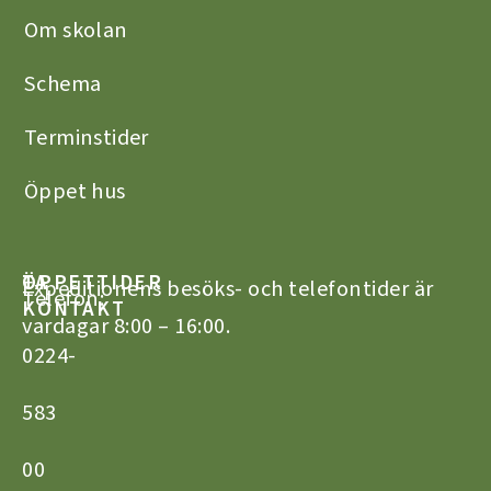
Om skolan
Schema
Terminstider
Öppet hus
TA
ÖPPETTIDER
Expeditionens besöks- och telefontider är
Telefon:
KONTAKT
vardagar 8:00 – 16:00.
0224-
583
00