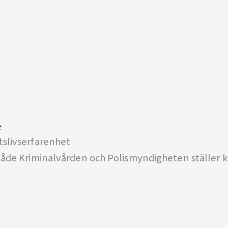
d
e
tslivserfarenhet
åde Kriminalvården och Polismyndigheten ställer kr