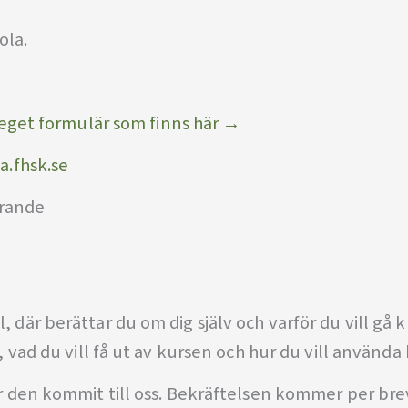
ola.
s eget formulär som finns här →
.fhsk.se
arande
 där berättar du om dig själv och varför du vill gå ku
la, vad du vill få ut av kursen och hur du vill använ
är den kommit till oss. Bekräftelsen kommer per brev