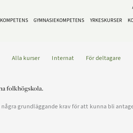
EKOMPETENS
GYMNASIEKOMPETENS
YRKESKURSER
K
Alla kurser
Internat
För deltagare
na folkhögskola.
la några grundläggande krav för att kunna bli antag