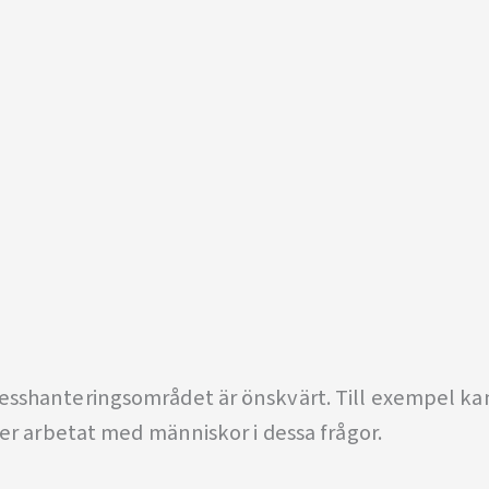
d
esshanteringsområdet är önskvärt. Till exempel ka
ler arbetat med människor i dessa frågor.