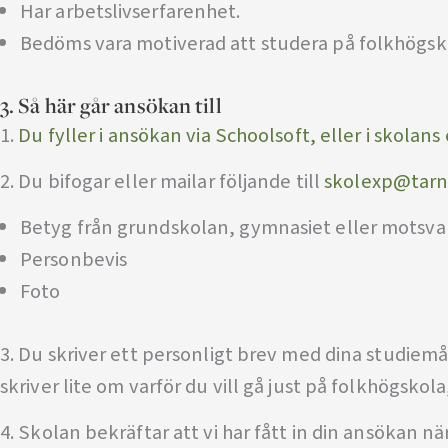
Har arbetslivserfarenhet.
Bedöms vara motiverad att studera på folkhögsk
3. Så här går ansökan till
1.
Du fyller i ansökan via Schoolsoft, eller i skolan
2. Du bifogar eller mailar följande till
skolexp@tarna
Betyg från grundskolan, gymnasiet eller motsv
Personbevis
Foto
3. Du skriver ett personligt brev med dina studiemål,
skriver lite om varför du vill gå just på folkhögsko
4. Skolan bekräftar att vi har fått in din ansökan n