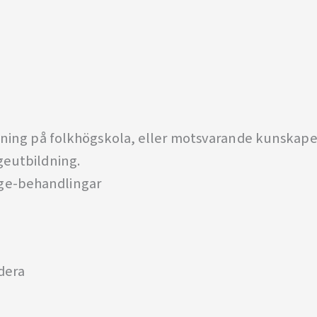
ildning på folkhögskola, eller motsvarande kunska
geutbildning.
ge-behandlingar
udera