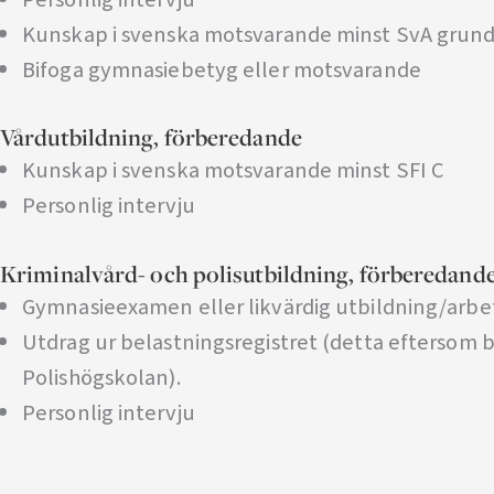
Kunskap i svenska motsvarande minst SvA grun
Bifoga gymnasiebetyg eller motsvarande
Vårdutbildning, förberedande
Kunskap i svenska motsvarande minst SFI C
Personlig intervju
Kriminalvård- och polisutbildning, förberedand
Gymnasieexamen eller likvärdig utbildning/arbe
Utdrag ur belastningsregistret (detta eftersom b
Polishögskolan).
Personlig intervju