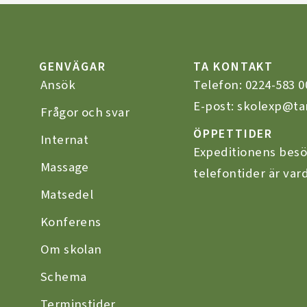
GENVÄGAR
TA KONTAKT
Ansök
Telefon:
0224-583 0
E-post: skolexp@ta
Frågor och svar
ÖPPETTIDER
Internat
Expeditionens besö
Massage
telefontider är vard
Matsedel
Konferens
Om skolan
Schema
Terminstider