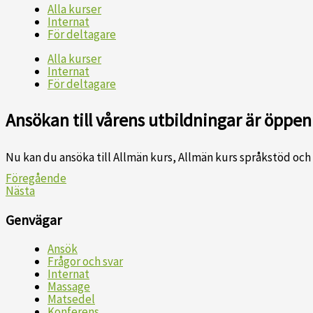
Alla kurser
Internat
För deltagare
Alla kurser
Internat
För deltagare
Ansökan till vårens utbildningar är öppen
Nu kan du ansöka till Allmän kurs, Allmän kurs språkstöd oc
Föregående
Nästa
Genvägar
Ansök
Frågor och svar
Internat
Massage
Matsedel
Konferens