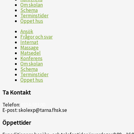
Om skolan
Schema
Terminstider
Öppet hus
Ansök
Frågor och svar
Internat
Massage
Matsedel
Konferens
Om skolan
Schema
Terminstider
Öppet hus
Ta Kontakt
Telefon:
0224-583 00
E-post: skolexp@tarna.fhsk.se
Öppettider