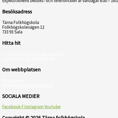
Expeditionens besöks- och telefontider är vardagar 8:00 – 16:0
Besöksadress
Tärna Folkhögskola
Folkhögskolevägen 12
733 93 Sala
Hitta hit
→ Hitta hit med tåg, buss och bil
→ Hitta oss på Google Maps
Om webbplatsen
Om cookies
Personuppgiftsbehandling
SOCIALA MEDIER
Facebook-f
Instagram
Youtube
Copyright © 2026 Tärna folkhögskola